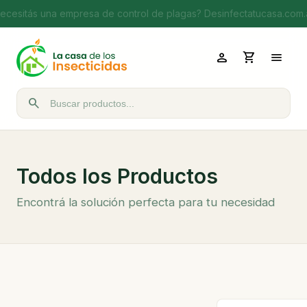
ecesitás una empresa de control de plagas? Desinfectatucasa.com.
person
shopping_cart
menu
search
Buscar productos
Todos los Productos
Encontrá la solución perfecta para tu necesidad
Ordenar por