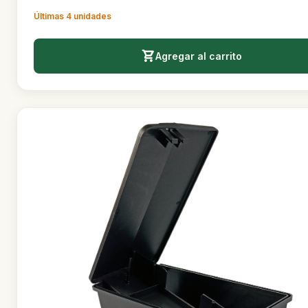
Brumoline R Cebo en granos x 200 gr. ratones lau
$7.500
Últimas 4 unidades