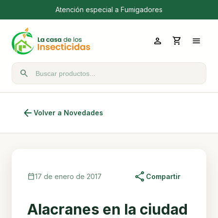
Atención especial a Fumigadores
person
shopping_cart
menu
search
Buscar productos
arrow_back
Volver a Novedades
share
calendar_today
17 de enero de 2017
Compartir
Alacranes en la ciudad