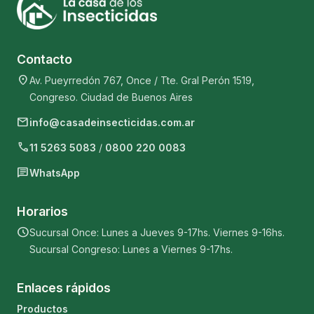
Contacto
location_on
Av. Pueyrredón 767, Once / Tte. Gral Perón 1519,
Congreso. Ciudad de Buenos Aires
mail
info@casadeinsecticidas.com.ar
phone
11 5263 5083
/
0800 220 0083
chat
WhatsApp
Horarios
schedule
Sucursal Once: Lunes a Jueves 9-17hs. Viernes 9-16hs.
Sucursal Congreso: Lunes a Viernes 9-17hs.
Enlaces rápidos
Productos