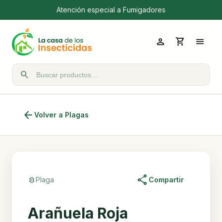
Atención especial a Fumigadores
person
shopping_cart
menu
search
Buscar productos
arrow_back
Volver a Plagas
share
bug_report
Plaga
Compartir
Arañuela Roja