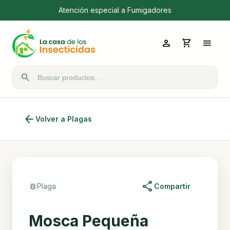
Atención especial a Fumigadores
person
shopping_cart
menu
search
Buscar productos
arrow_back
Volver a Plagas
share
bug_report
Plaga
Compartir
Mosca Pequeña