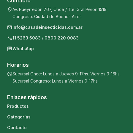
Contacto
location_on
Av. Pueyrredón 767, Once / Tte. Gral Perón 1519,
Congreso. Ciudad de Buenos Aires
mail
info@casadeinsecticidas.com.ar
phone
11 5263 5083
/
0800 220 0083
chat
WhatsApp
Horarios
schedule
Sucursal Once: Lunes a Jueves 9-17hs. Viernes 9-16hs.
Sucursal Congreso: Lunes a Viernes 9-17hs.
Enlaces rápidos
Productos
Categorías
Contacto