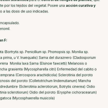
te por los tejidos del vegetal. Posee una
acción curativa y
o a las dosis de uso indicadas.
encapsulado.
nomil.
n F:
(Bortrytis sp. Penicillium sp. Phomopsis sp. Monilia sp.
a pirina, u V. Inaequalis) Sarna del duraznero (Cladosporium
na Monilia laxa Sarna (Elsinoe fawcetti) Melanosis o
ncha grasienta (Mycospharella citri) Enfermedad del cabito o
temprana (Cercospora arachidicola) Sclerotinia del poroto
racnosis del poroto (Colletotrichum lindemutianum) Mancha
odredumbre (Sclerotinia aclerotiorum, Botrytis cinerea) Oidio
rotinia sclerotiorum) Oidio del poroto (Erysphe cichoracearum)
igatoca (Mycosphaerella musicola)