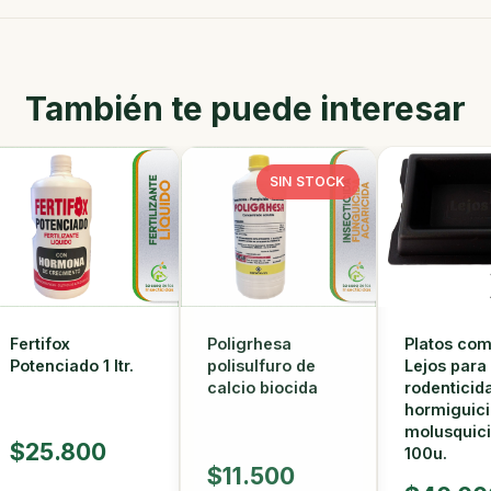
También te puede interesar
SIN STOCK
Fertifox
Poligrhesa
Platos co
Potenciado 1 ltr.
polisulfuro de
Lejos para
calcio biocida
rodenticid
hormiguici
molusquici
$25.800
100u.
$11.500