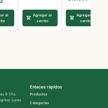
0
ar al
Agregar al
Agregar al
ito
carrito
carrito
Enlaces rápidos
es 9-17hs.
Productos
ngreso: Lunes
Categorías