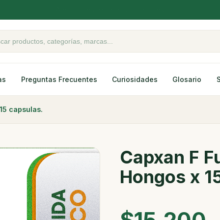
Atención especial a Fumigadores
oductos
as
Preguntas Frecuentes
Curiosidades
Glosario
15 capsulas.
Capxan F Fu
Hongos x 15