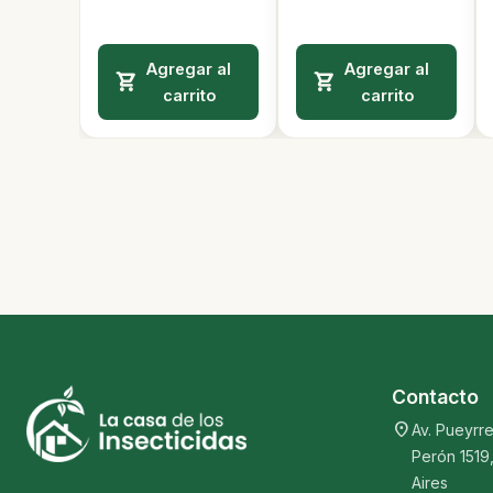
Agregar al
Agregar al
carrito
carrito
Contacto
location_on
Av. Pueyrre
Perón 1519
Aires