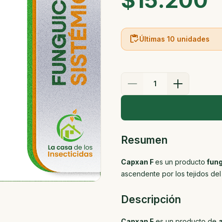
$15.200
inventory
Últimas 10 unidades
1
Resumen
Capxan F
es un producto
fung
ascendente por los tejidos del
Descripción
Capxan F
es un producto de