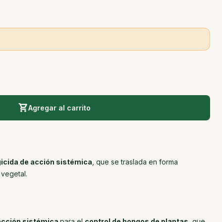
Agregar al carrito
icida de acción sistémica
, que se traslada en forma
 vegetal.
acción sistémica
para el
control de hongos de plantas
, que