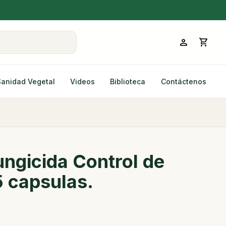
person
shopping_cart
Sanidad Vegetal
Videos
Biblioteca
Contáctenos
ngicida Control de
 capsulas.