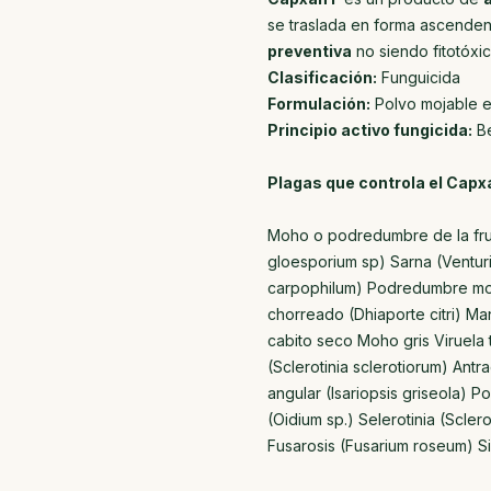
se traslada en forma ascenden
preventiva
no siendo fitotóxic
Clasificación:
Funguicida
Formulación:
Polvo mojable 
Principio activo fungicida:
Be
Plagas que controla el Capxa
Moho o podredumbre de la fruta 
gloesporium sp) Sarna (Venturi
carpophilum) Podredumbre more
chorreado (Dhiaporte citri) Ma
cabito seco Moho gris Viruela 
(Sclerotinia sclerotiorum) Ant
angular (Isariopsis griseola) P
(Oidium sp.) Selerotinia (Scle
Fusarosis (Fusarium roseum) S