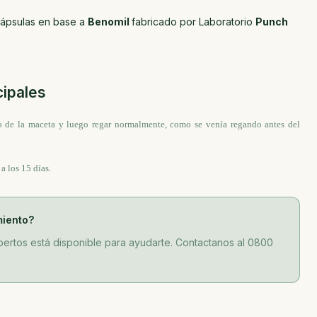
cápsulas en base a
Benomil
fabricado por Laboratorio
Punch
cipales
o de la maceta y luego regar normalmente, como se venía regando antes del
a los 15 días.
miento?
ertos está disponible para ayudarte. Contactanos al 0800