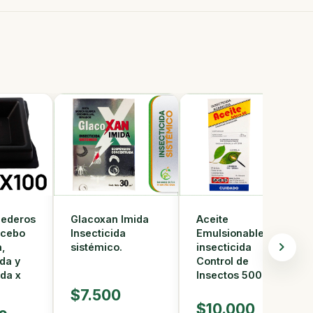
Glacoxan Imida
Aceite
mederos
Insecticida
Emulsionable
 cebo
sistémico.
insecticida
a,
Control de
da y
Insectos 500cc
da x
$7.500
$10.000