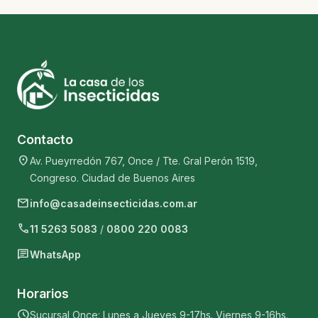
Contacto
location_on
Av. Pueyrredón 767, Once / Tte. Gral Perón 1519,
Congreso. Ciudad de Buenos Aires
mail
info@casadeinsecticidas.com.ar
phone
11 5263 5083
/
0800 220 0083
chat
WhatsApp
Horarios
schedule
Sucursal Once: Lunes a Jueves 9-17hs. Viernes 9-16hs.