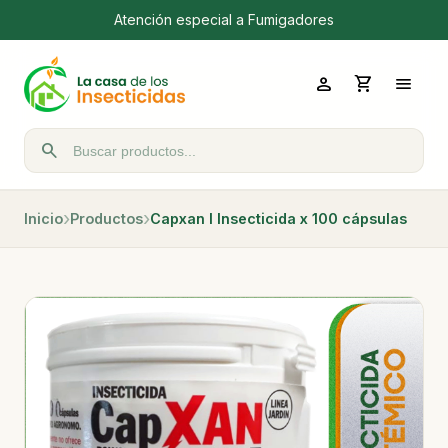
Atención especial a Fumigadores
person
shopping_cart
menu
search
Buscar productos
Inicio
Productos
Capxan I Insecticida x 100 cápsulas