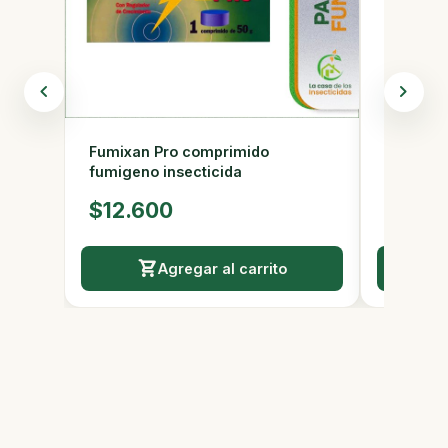
Fumixan Pro comprimido
Glacoxan
fumigeno insecticida
control 
$12.600
$64.
Agregar al carrito