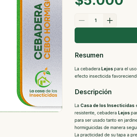
$5.000
1
Resumen
La cebadera
Lejos
para el us
efecto insecticida favoreciend
Descripción
La
Casa de los Insecticidas
e
resistente, cebadera
Lejos
pa
para ser usado tanto en jardin
hormiguicidas de manera segur
La practicidad de su tapa a pr