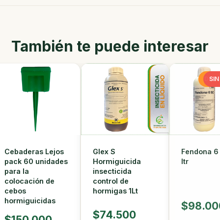
También te puede interesar
DES
SI
Glex S
Fendona 6 
Cebaderas Lejos
Hormiguicida
ltr
pack 60 unidades
insecticida
para la
control de
colocación de
hormigas 1Lt
cebos
hormiguicidas
$98.00
$74.500
$150.000