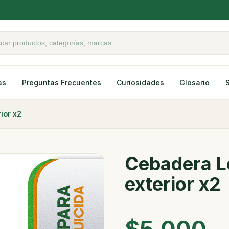
Atención especial a Fumigadores
oductos
as
Preguntas Frecuentes
Curiosidades
Glosario
ior x2
Cebadera Le
exterior x2