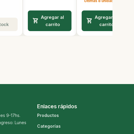
Últimas 8 unidades
Agregar al
Agregar al
tock
carrito
carrito
Enlaces rápidos
es 9-17hs.
Productos
ngreso: Lunes
Categorías