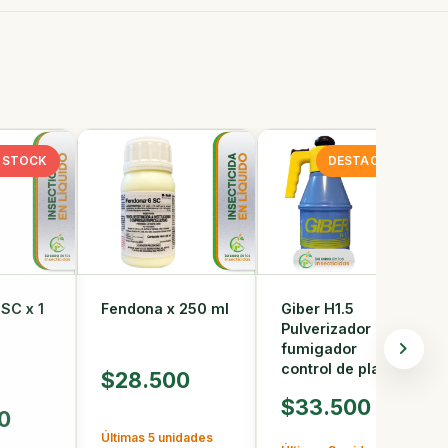
TACADO
N STOCK
DESTACADO
SC x 1
Fendona x 250 ml
Giber H1.5
Pulverizador
fumigador
control de plagas
$28.500
$33.500
0
Últimas 5 unidades