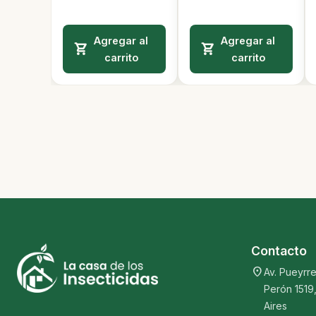
Agregar al
Agregar al
carrito
carrito
Contacto
location_on
Av. Pueyrre
Perón 1519
Aires