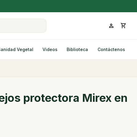
person
shopping_cart
Sanidad Vegetal
Videos
Biblioteca
Contáctenos
jos protectora Mirex en