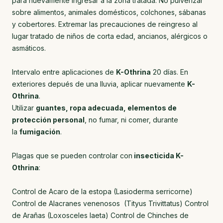
para nuevamente ingresar a la zona tratada. No pulverizar
sobre alimentos, animales domésticos, colchones, sábanas
y cobertores. Extremar las precauciones de reingreso al
lugar tratado de niños de corta edad, ancianos, alérgicos o
asmáticos.
Intervalo entre aplicaciones de
K-Othrina
20 días. En
exteriores depués de una lluvia, aplicar nuevamente
K-
Othrina
.
Utilizar
guantes, ropa adecuada, elementos de
protección personal
, no fumar, ni comer, durante
la
fumigación
.
Plagas que se pueden controlar con
insecticida K-
Othrina
:
Control de Acaro de la estopa (Lasioderma serricorne)
Control de Alacranes venenosos (Tityus Trivittatus) Control
de Arañas (Loxosceles laeta) Control de Chinches de