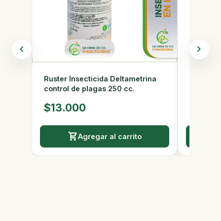
Ruster Insecticida Deltametrina
Ultra Pu
control de plagas 250 cc.
Mosquic
$13.000
$3.2
Agregar al carrito