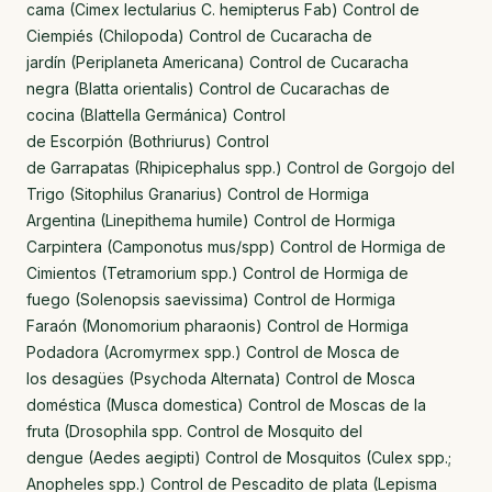
cama (Cimex lectularius C. hemipterus Fab) Control de
Ciempiés (Chilopoda) Control de Cucaracha de
jardín (Periplaneta Americana) Control de Cucaracha
negra (Blatta orientalis) Control de Cucarachas de
cocina (Blattella Germánica) Control
de Escorpión (Bothriurus) Control
de Garrapatas (Rhipicephalus spp.) Control de Gorgojo del
Trigo (Sitophilus Granarius) Control de Hormiga
Argentina (Linepithema humile) Control de Hormiga
Carpintera (Camponotus mus/spp) Control de Hormiga de
Cimientos (Tetramorium spp.) Control de Hormiga de
fuego (Solenopsis saevissima) Control de Hormiga
Faraón (Monomorium pharaonis) Control de Hormiga
Podadora (Acromyrmex spp.) Control de Mosca de
los desagües (Psychoda Alternata) Control de Mosca
doméstica (Musca domestica) Control de Moscas de la
fruta (Drosophila spp. Control de Mosquito del
dengue (Aedes aegipti) Control de Mosquitos (Culex spp.;
Anopheles spp.) Control de Pescadito de plata (Lepisma