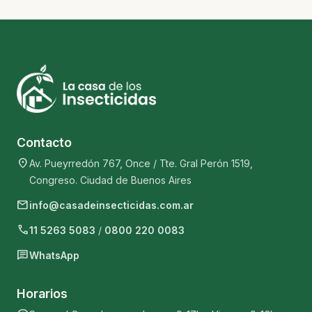
Contacto
location_on
Av. Pueyrredón 767, Once / Tte. Gral Perón 1519,
Congreso. Ciudad de Buenos Aires
mail
info@casadeinsecticidas.com.ar
phone
11 5263 5083
/
0800 220 0083
chat
WhatsApp
Horarios