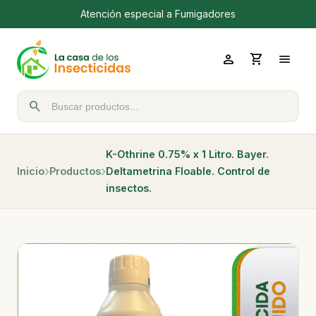
Atención especial a Fumigadores
person
shopping_cart
menu
search
Buscar productos
K-Othrine 0.75% x 1 Litro. Bayer.
Inicio
Productos
Deltametrina Floable. Control de
insectos.