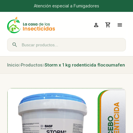
Atención especial a Fumigadores
person
shopping_cart
menu
search
Buscar productos
Inicio
Productos
Storm x 1 kg rodenticida flocoumafen