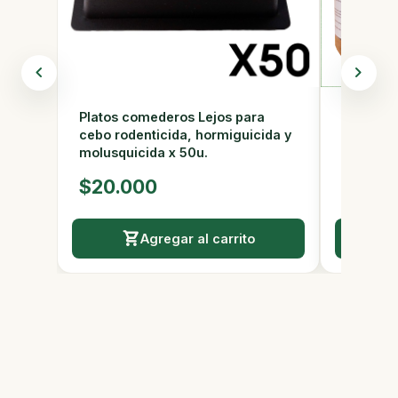
Geltek C
Platos comederos Lejos para
1kg
cebo rodenticida, hormiguicida y
molusquicida x 50u.
$41.9
$20.000
Agregar al carrito